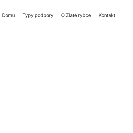
Domů
Typy podpory
O Zlaté rybce
Kontakt
 description.
ere to edit.