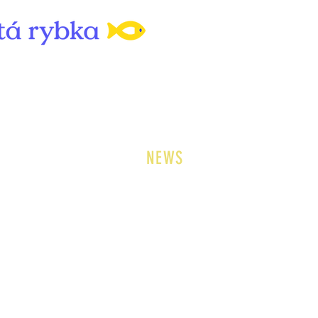
NEWS
I am a
Click h